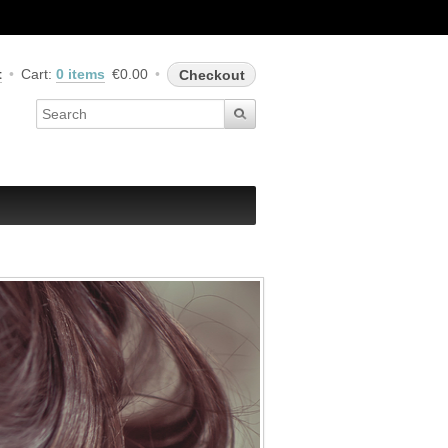
t
Cart:
0 items
€0.00
Checkout